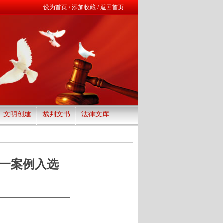
设为首页
/
添加收藏
/
返回首页
文明创建
裁判文书
法律文库
院一案例入选