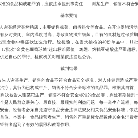
标准的食品构成犯罪的，应依法承担刑事责任
——谢某生产、销售不符合
基本案情
被告人谢某经营某烤鸭店，主要销售凉菜、卤煮熟食等食品。在开业促销活
有及时关闭、室内温度过高，导致食物滋生细菌，且有的食材超过保质期
出现食物中毒症状送医治疗。经检验，在当天抽检的40份单品中，11
，17批次“金黄色葡萄球菌”超出标准限值，鸡翅、烤鸭亚硝酸盐严重超标。2
供述自己的罪行。检察机关对谢某依法提起公诉。
裁判结果
被告人谢某生产、销售的食品不符合食品安全标准，对人体健康造成严重
治疗，其行为已构成生产、销售不符合安全标准的食品罪。根据其自首、
判决被告人谢某犯生产、销售不符合安全标准的食品罪，判处有期徒刑一
全是人民群众最关心、最直接、最现实的利益问题，每一道生产流程、每
安全。经营者必须自觉遵守食品安全法律法规及相关食品安全标准，依法
首位。本案中，食品经营者生产、销售的严重超标食品致使10余名消费
经营者起到了有效的震慑和教育作用。