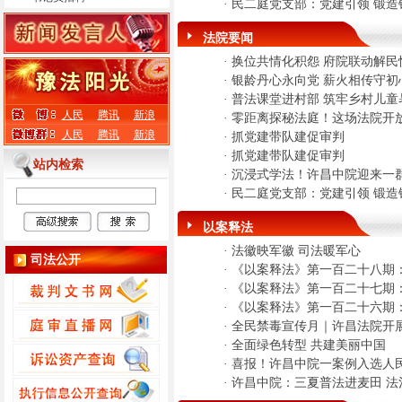
·
民二庭党支部：党建引领 锻造
法院要闻
·
换位共情化积怨 府院联动解民
·
银龄丹心永向党 薪火相传守初
·
普法课堂进村部 筑牢乡村儿童
人民
腾讯
新浪
·
零距离探秘法庭！这场法院开
人民
腾讯
新浪
·
抓党建带队建促审判
·
抓党建带队建促审判
站内检索
·
沉浸式学法！许昌中院迎来一群
·
民二庭党支部：党建引领 锻造
以案释法
·
法徽映军徽 司法暖军心
司法公开
·
《以案释法》第一百二十八期：
·
《以案释法》第一百二十七期：
·
《以案释法》第一百二十六期
·
全民禁毒宣传月｜许昌法院开
·
全面绿色转型 共建美丽中国
·
喜报！许昌中院一案例入选人
·
许昌中院：三夏普法进麦田 法