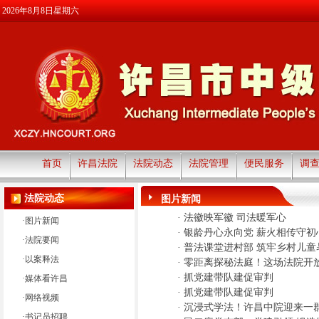
2026年8月8日星期六
首页
许昌法院
法院动态
法院管理
便民服务
调
法院动态
图片新闻
·
法徽映军徽 司法暖军心
·
图片新闻
·
银龄丹心永向党 薪火相传守初
·
法院要闻
·
普法课堂进村部 筑牢乡村儿童
·
以案释法
·
零距离探秘法庭！这场法院开
·
抓党建带队建促审判
·
媒体看许昌
·
抓党建带队建促审判
·
网络视频
·
沉浸式学法！许昌中院迎来一群
·
书记员招聘