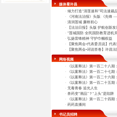
媒体看许昌
·
倾力打造“清莲速和”司法速裁
·
《河南法治报》头版:《先锋 
·
清润莲城 廉映初心
·
【法治日报】头版 护航创新发
·
“莲城国防·全民国防教育进机
·
弘扬雷锋精神 守护巾帼权益
·
【聚焦两会•代表委员说】代
·
【聚焦两会•词说答卷】许昌法
网络视频
·
《以案释法》第一百二十八期：
·
《以案释法》第一百二十七期：
·
《以案释法》第一百二十六期
·
《以案释法》第一百二十五期
·
无毒青春 追光人生
·
兽药变“潮品”？“上头”是陷阱
·
《以案释法》第一百二十四期：
·
药药直播间
书记员招聘