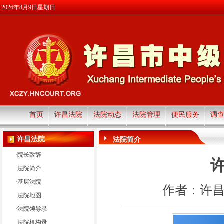
2026年8月9日星期日
首页
许昌法院
法院动态
法院管理
便民服务
调
许昌法院
法院简介
·
院长致辞
·
法院简介
·
基层法院
作者：许
·
法院地图
·
法院领导录
·
法院机构录