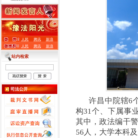
人民
腾讯
新浪
人民
腾讯
新浪
站内检索
司法公开
许昌中院辖6
构31个、下属事
其中，政法编干警
56人，大学本科及