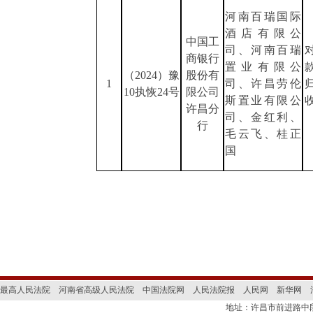
河南百瑞国际
酒店有限公
中国工
司、河南百瑞
商银行
置业有限公
（202
4
）豫
股份有
1
司、许昌劳伦
10执恢
24
号
限公司
斯置业有限公
许昌分
司、金红利、
行
毛云飞、桂正
国
最高人民法院
河南省高级人民法院
中国法院网
人民法院报
人民网
新华网
地址：许昌市前进路