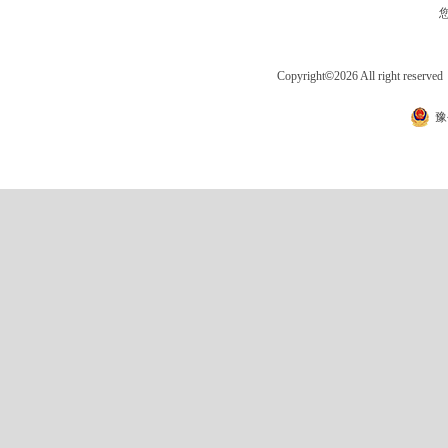
Copyright
©
2026 All right 
豫