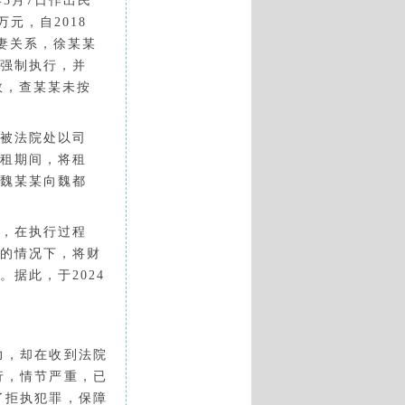
8年3月7日作出民
万元，自2018
妻关系，徐某某
强制执行，并
生效，查某某未按
被法院处以司
租期间，将租
魏某某向魏都
，在执行过程
的情况下，将财
。据此，于
2024
。
力，却在收到法院
行，情节严重，已
了拒执犯罪，保障