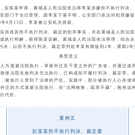
10日，应陈某申请，襄城县人民法院依法将李某涉嫌拒不执行判决
安部门于当日受理。因李某下落不明，公安部门依法对犯罪嫌疑
23年8月13日，李某被公安机关抓获。
实供述其拒不执行判决、裁定的犯罪事实，并在襄城县人民法院
成执行和解，获得陈某谅解。襄城县人民法院依法审理，结合从
出判决，以拒不执行判决、裁定罪判处李某有期徒刑2年，缓期2年
典型意义
行人为逃避法院执行，举家外迁至千里之外的广东省，并通过使
，致使法院生效判决无法执行，已构成拒不履行判决、裁定罪。
下，被执行人受到了法律的严惩。实践中，部分被执行人心存侥
家外迁的方式逃避法院执行，但
“法网恢恢，疏而不漏”，抱有这
出代价。
案例五
彭某某拒不执行判决、裁定案