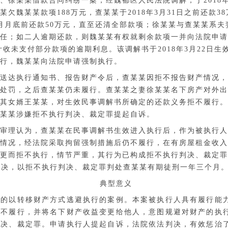
、徐某某借款合同纠纷一案，经魏都区人民法院调解，于
201
欠魏某某款项188万元，查某某于2018年3月31日之前还款38
月月底前还款50万元，直至还清全部款项；徐某某与查某某系夫
任；如二人逾期还款，则魏某某有权就剩余款项一并向法院申请
%计收未支付部分款项的逾期利息。该调解书于2018年3月22日
行，魏某某向法院申请强制执行。
送达执行通知书、报告财产令后，查某某因拒不报告财产情况，
处罚，之后查某某仍未履行。查某某之妻徐某某名下房产对外出
其女婿王某某，对生效民事调解书所确定的还款义务拒不履行。
某某涉嫌拒不执行判决、裁定罪提起自诉。
审理认为，查某某在民事调解书生效进入执行后，作为被执行人
情况，经法院采取拘留强制措施后仍不履行，在有房屋租金收入
更而拒不执行，情节严重，其行为已构成拒不执行判决、裁定罪
判决，以拒不执行判决、裁定罪判处查某某有期徒刑一年三个月
典型意义
型的以转移财产方式逃避执行的案例。本案被执行人具有履行能
拒不履行，并将名下财产收益变更给他人，意图规避对财产的执
判决、裁定罪。申请执行人提起自诉，法院依法判决，有效惩治