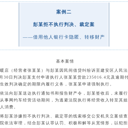
案例二
彭某拒不执行判决、裁定案
——
借用他人银行卡隐匿、转移财产
基本案情
暖店
（经营者张某某）
与
彭某
因民间借贷纠纷诉至
建安区人民法
3月30日判决
彭某
支付申请执行人张
某某
货款
235016.4元及逾
生效判决确定的期限内
履行义务，
张某某
申请强制执行。
依法向彭某送达执行通知书和报告财产令，彭某签收后，未履行
从事网约车经营活动期间，为逃避法院执行将经营收入转至其姐
人消费。
将彭某涉嫌拒不执行判决、裁定罪的线索移交公安机关立案侦查
院依法审理，结合彭某认罪认罚、积极和解等从宽情形，
以犯拒