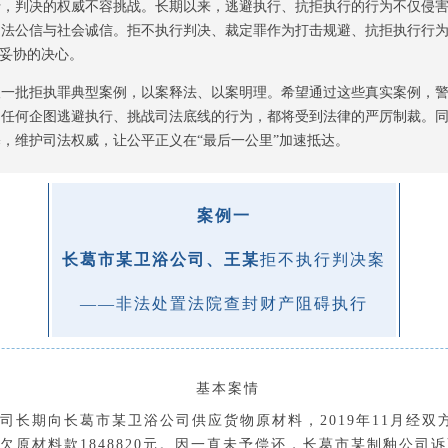
行，判决的权威不容挑战。长期以来，逃避执行、抗拒执行的行为不仅侵
司法公信与社会诚信。拒不执行判决、裁定罪作为打击规避、抗拒执行行
”妥协的决心。
取一批拒执罪典型案例，以案释法、以案明理。希望通过这些真实案例，
，任何企图逃避执行、挑战司法底线的行为，都将受到法律的严厉制裁。
，维护司法权威，让公平正义在“最后一公里”加速抵达。
案例一
长葛市某卫浴公司、王某
拒不执行判决案
——
非法处置法院查封财产阻碍执行
基本案情
司长期向长葛市某卫浴公司供应货物原材料，
2019年11月经
欠原材料款1848820元。因一直未予偿还，长葛市某制釉公司