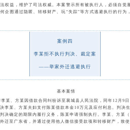
合法权益，维护了司法权威。本案警示所有被执行人，必须自觉
任何企图通过隐匿、转移财产、玩
“失踪”等方式逃避执行的行
为
案例四
李某拒不执行判决、裁定案
——举家外迁逃避执行
基本案情
某与李某、方某因借款合同纠纷诉至襄城县人民法院，同年12月9
决李某、方某夫妇支付陈某借款本金10万元及应付利息。
判决
判决确定的期限内
履行义务，
陈某
申请强制执行。
李某、方某（
外迁至广东省，并通过使用他人微信接受款项和转移财产，致使