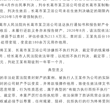
20年4月作出民事判决，判令长葛市某卫浴公司偿还长葛市某制
元及利息。判决生效后，长葛市某卫浴公司未在生效判决确定的期限
2020年5月申请强制执行。
，长葛市人民法院向长葛市某卫浴公司送达执行通知书和报告财产
收后，未履行还款义务亦未报告财产。2020年8月，该法院依
件坐便器予以查封，评估价值为213.6万元。查封后，王某先后分1
便器处理变现，变卖款180余万元用作他用。
将王某、长葛市某卫浴公司涉嫌拒不执行判决、裁定罪的线索移
年4月，经长葛市人民法院依法审理，
以犯拒不执行判决、裁定罪，
元，判处王某有期徒刑一年零一个月。
典型意义
的非法处置法院查封财产的案例。被执行人王某作为公司的实际
封的公司财产予以变卖，并将款项挪作他用，致使生效法律文书
恶意明显，行为性质恶劣，属于典型的
“有能力执行而拒不执行
、裁定罪。本案严厉打击拒执犯罪，依法保障了胜诉民营企业的
权威必须予以尊重，任何规避、阻碍、抗拒执行的行为终将受到