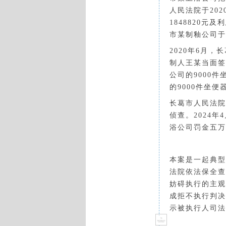
人民法院于20
1848820
市某制釉公司于
2020年6月
制人王某当面签
公司的9000
的9000件坐
长葛市人民法院
侦查。
2024
浴公司罚金五万
本案是一起典型
法院依法保全查
妨碍执行的主观
成拒不执行判决
示被执行人司法