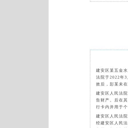
建安区
某
五金水
法院于
2022年
效后，
彭某
未在
建安区人民法院
告财产。后
在其
行卡内
并
用于个
建安区人民法院
经建安区人民法