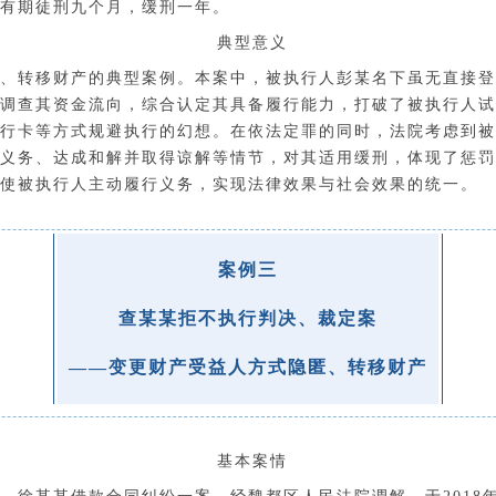
有期徒刑九个月，缓刑一年。
典型意义
、转移财产的
典型
案例
。本案中，被执行人
彭某
名下虽无直接登
调查其资金流向，综合认定其具备履行能力，打破了被执行人试
行卡
等方式规避执行的幻想。在依法定罪的同时，法院考虑到被
义务、达成和解并取得谅解等情节，对其适用缓刑，体现了惩罚
使被执行人主动履行义务，实现法律效果与社会效果的统一。
案例三
查某某拒不执行判决、裁定案
——变更财产受益人方式隐匿、转移财产
基本案情