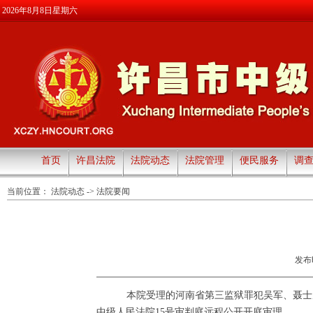
2026年8月8日星期六
首页
许昌法院
法院动态
法院管理
便民服务
调
当前位置：
法院动态
->
法院要闻
发布时
本院受理的
河南省第三监狱罪犯
吴军、聂士
中级人民法院
15号审判庭
远程
公开开庭审理。