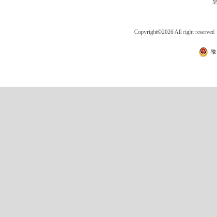
Copyright
©
2026 All right 
豫