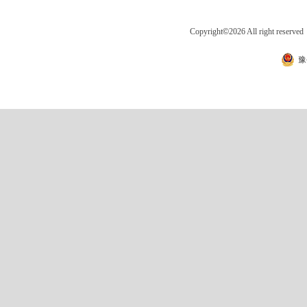
Copyright
©
2026 All right 
豫