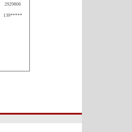
2929806
139*****