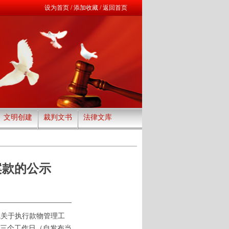
设为首页
/
添加收藏
/
返回首页
文明创建
裁判文书
法律文库
案款的公示
院关于执行款物管理工
三个工作日（自发布当