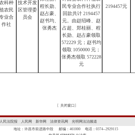
农科种
技术开发
程长勋、
民专业合作社执行
2194457元
植农民
区管理委
赵占豪、
回款共计 2194457
专业合
员会
赵书均、
元。由赵绍峰、赵
作社
张勇杰
占超、郑桂丽、程
长勋、赵占豪领取
572229 元；赵书均
领取 1050000 元；
张勇杰领取 572228
元
〖
关闭窗口
〗
人民法院报
人民网
新华网
法律资讯网
光明网法治频道
地址：许昌市前进路中段
邮编：461000
电话：0374--2929115