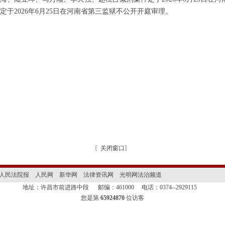
定于
2026
年
6
月
25
日在
河南省第三监狱
不公开开庭审理。
〖
关闭窗口
〗
人民法院报
人民网
新华网
法律资讯网
光明网法治频道
地址：许昌市前进路中段
邮编：461000
电话：0374--2929115
您是第
65924870
位访客