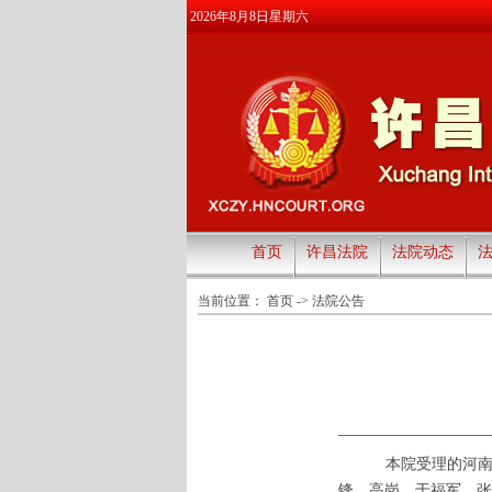
2026年8月8日星期六
首页
许昌法院
法院动态
当前位置：
首页
->
法院公告
本院受理的
河
锋、高岗、于福军、张