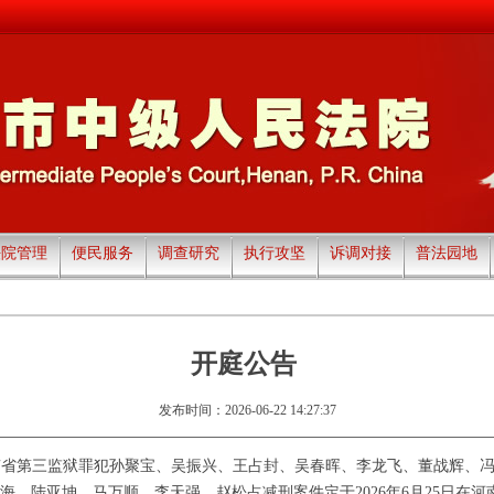
法院管理
便民服务
调查研究
执行攻坚
诉调对接
普法园地
开庭公告
发布时间：2026-06-22 14:27:37
南省第三监狱罪犯孙聚宝、吴振兴、王占封、吴春晖、李龙飞、董战辉、
海、陆亚坤、马万顺、李天强、赵松占减刑案件
定于
2026
年
6
月
25
日在
河