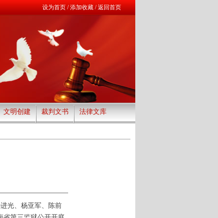
设为首页
/
添加收藏
/
返回首页
文明创建
裁判文书
法律文库
冯进光、杨亚军、陈前
南省第三监狱
公开开庭