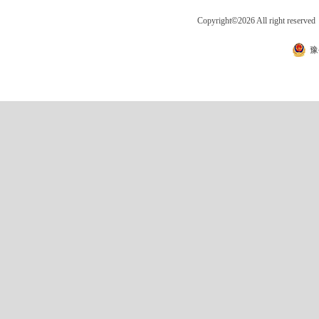
Copyright
©
2026 All right 
豫