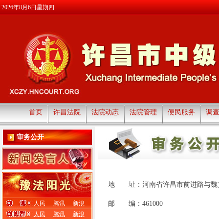
2026年8月6日星期四
首页
许昌法院
法院动态
法院管理
便民服务
调
审务公开
地 址：河南省许昌市前进路与魏
人民
腾讯
新浪
邮 编：461000
人民
腾讯
新浪