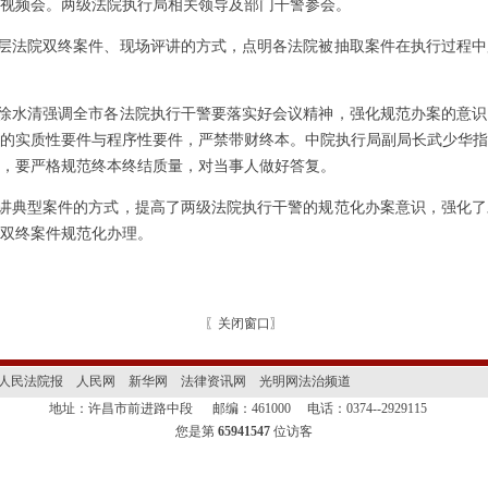
视频会。两级法院执行局相关领导及部门干警参会。
层法院双终案件、现场评讲的方式，点明各法院被抽取案件在执行过程中
徐水清强调全市各法院执行干警要落实好会议精神，强化规范办案的意识
的实质性要件与程序性要件，严禁带财终本。中院执行局副局长武少华指
，要严格规范终本终结质量，对当事人做好答复。
讲典型案件的方式，提高了两级法院执行干警的规范化办案意识，强化了
双终案件规范化办理。
〖
关闭窗口
〗
人民法院报
人民网
新华网
法律资讯网
光明网法治频道
地址：许昌市前进路中段
邮编：461000
电话：0374--2929115
您是第
65941547
位访客