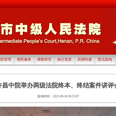
法院管理
便民服务
调查研究
执行攻坚
诉调对接
普法园地
许昌中院举办两级法院终本、终结案件讲评
发布时间：2023-09-26 09:55:07