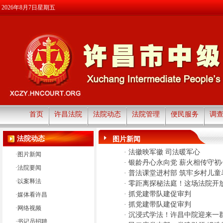
2026年8月7日星期五
首页
许昌法院
法院动态
法院管理
便民服务
调
法院动态
图片新闻
·
法徽映军徽 司法暖军心
·
图片新闻
·
银龄丹心永向党 薪火相传守初
·
法院要闻
·
普法课堂进村部 筑牢乡村儿童
·
以案释法
·
零距离探秘法庭！这场法院开
·
抓党建带队建促审判
·
媒体看许昌
·
抓党建带队建促审判
·
网络视频
·
沉浸式学法！许昌中院迎来一群
·
书记员招聘