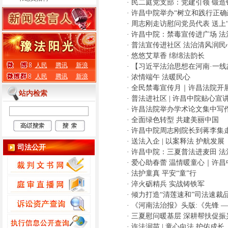
·
民二庭党支部：党建引领 锻造
·
许昌中院举办“树立和践行正确
·
周志刚走访慰问党员代表 送上
·
许昌中院：禁毒宣传进广场 法
·
普法宣传进社区 法治清风润民
·
悠悠艾草香 绵绵法韵长
人民
腾讯
新浪
·
【习近平法治思想在河南·一线
人民
腾讯
新浪
·
浓情端午 法暖民心
·
全民禁毒宣传月｜许昌法院开
站内检索
·
普法进社区 | 许昌中院贴心宣
·
许昌法院举办学术论文集中写
·
全面绿色转型 共建美丽中国
·
许昌中院周志刚院长到蒋李集
·
送法入企 | 以案释法 护航发展
司法公开
·
许昌中院：三夏普法进麦田 法
·
爱心助春蕾 温情暖童心｜许昌中
·
法护童真 平安“童”行
·
淬火砺精兵 实战铸铁军
·
倾力打造“清莲速和”司法速裁
·
《河南法治报》头版:《先锋 
·
三夏慰问暖基层 深耕帮扶促振
·
许法润苗 | 童心向法 护佑成长