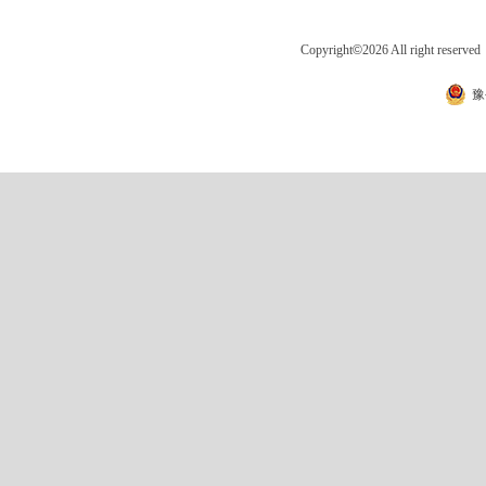
Copyright
©
2026 All right 
豫