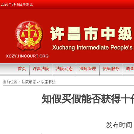
2026年8月6日星期四
首页
许昌法院
法院动态
法院管理
便民服务
调
当前位置：
法院动态
->
以案释法
知假买假能否获得十
发布时间：20