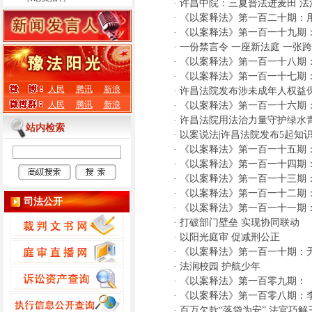
·
许昌中院：三夏普法进麦田 法
·
《以案释法》第一百二十期：
·
《以案释法》第一百一十九期：
·
一份禁言令 一座新法庭 一张
·
《以案释法》第一百一十八期
·
《以案释法》第一百一十七期
人民
腾讯
新浪
·
许昌法院发布涉未成年人权益
人民
腾讯
新浪
·
《以案释法》第一百一十六期
·
许昌法院用法治力量守护绿水
站内检索
·
以案说法|许昌法院发布5起知
·
《以案释法》第一百一十五期：
·
《以案释法》第一百一十四期
·
《以案释法》第一百一十三期
·
《以案释法》第一百一十二期：
司法公开
·
《以案释法》第一百一十一期
·
打破部门壁垒 实现协同联动
·
以阳光庭审 促减刑公正
·
《以案释法》第一百一十期：
·
法润校园 护航少年
·
《以案释法》第一百零九期：
·
《以案释法》第一百零八期：
·
百万欠款“落袋为安” 法官巧解