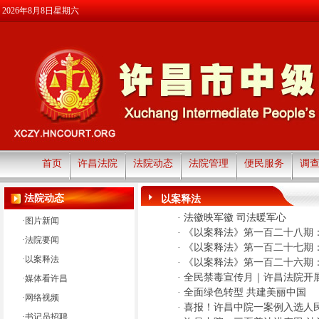
2026年8月8日星期六
首页
许昌法院
法院动态
法院管理
便民服务
调
法院动态
以案释法
·
法徽映军徽 司法暖军心
·
图片新闻
·
《以案释法》第一百二十八期：
·
法院要闻
·
《以案释法》第一百二十七期：
·
以案释法
·
《以案释法》第一百二十六期
·
全民禁毒宣传月｜许昌法院开
·
媒体看许昌
·
全面绿色转型 共建美丽中国
·
网络视频
·
喜报！许昌中院一案例入选人
·
书记员招聘