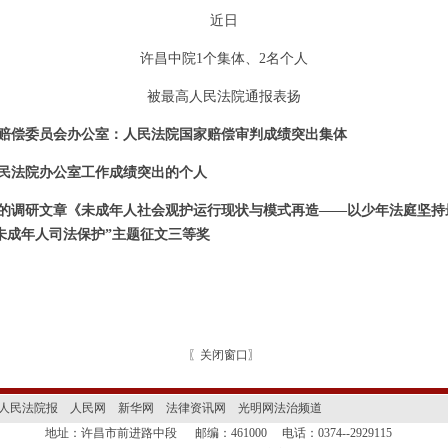
近日
许昌中院1个集体、2名个人
被最高人民法院通报表扬
院赔偿委员会办公室
：
人民法院国家赔偿审判成绩突出集体
人民法院办公室工作成绩突出的个人
的调研文章《未成年人社会观护运行现状与模式再造——以少年法庭坚持
未成年人司法保护”主题征文三等奖
〖
关闭窗口
〗
人民法院报
人民网
新华网
法律资讯网
光明网法治频道
地址：许昌市前进路中段
邮编：461000
电话：0374--2929115