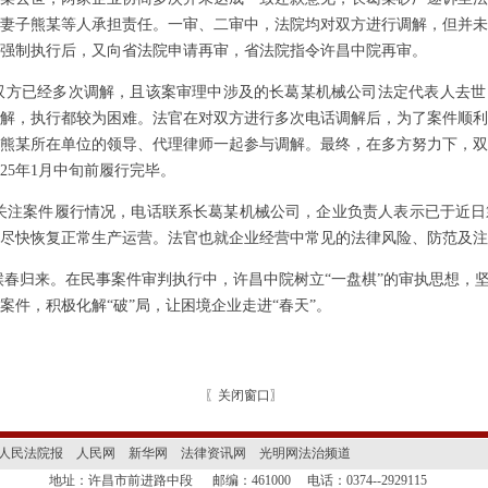
妻子熊某等人承担责任。一审、二审中，法院均对双方进行调解，但并未
强制执行后，又向省法院申请再审，省法院指令许昌中院再审。
双方已经多次调解，且该案审理中涉及的长葛某机械公司法定代表人去世
解，执行都较为困难。法官在对双方进行多次电话调解后，为了案件顺利
熊某所在单位的领导、代理律师一起参与调解。
最终，在多方努力下，双
025年1月中旬前履行完毕。
关注案件履行情况，电话联系长葛某机械公司，企业负责人表示已于近日
尽快恢复正常生产运营。法官也就企业经营中常见的法律风险、防范及注
候春归来。在民事案件审判执行中，许昌中院树立
“一盘棋”的审执思想，
案件，积极化解“破”局，让困境企业走进“春天”。
〖
关闭窗口
〗
人民法院报
人民网
新华网
法律资讯网
光明网法治频道
地址：许昌市前进路中段
邮编：461000
电话：0374--2929115