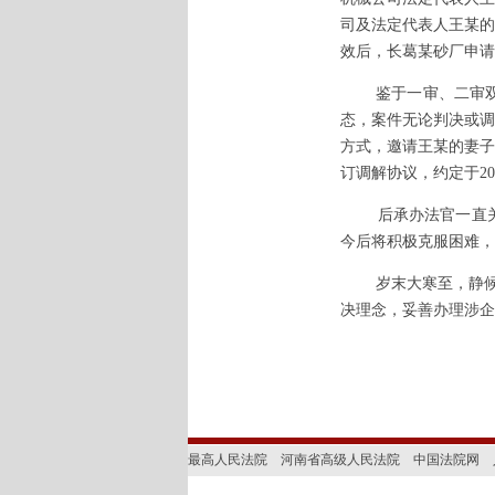
司及法定代表人王某的
效后，长葛某砂厂申请
鉴于一审、二审
态，案件无论判决或调
方式，邀请王某的妻子
订调解协议，约定于
2
后承办法官一直
今后将积极克服困难，
岁末大寒至，静
决理念，妥善办理涉企
最高人民法院
河南省高级人民法院
中国法院网