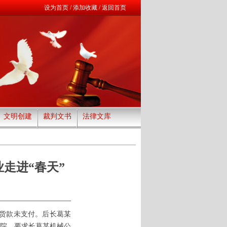
设为首页
/
添加收藏
/
返回首页
文明创建
裁判文书
法律文库
走进“春天”
货款未支付。后长葛某
院，要求长葛某机械公