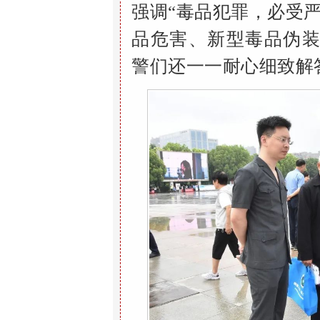
强调“毒品
犯罪，必受严
品危害、新型毒品伪
警们
还
一一耐心细致解