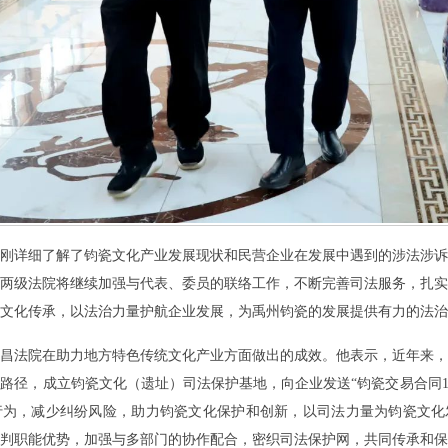
刚详细了解了钧瓷文化产业发展现状和民营企业在发展中遇到的涉法涉诉
两级法院将继续加强与代表、委员的联络工作，不断完善司法服务，扎实
文化传承，以法治力量护航企业发展，为禹州钧瓷的发展提供有力的法治
昌法院在助力地方特色传统文化产业方面做出的成效。他表示，近年来，
新路径，成立钧瓷文化（遗址）司法保护基地，向企业发送
“钧瓷交易合同
行为，减少纠纷风险，助力钧瓷文化保护和创新，以司法力量为钧瓷文化
判职能优势，
加强
与
多
部门的协作配合，密
织
司法保护网
，
共同
传承和保