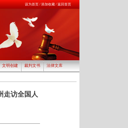
设为首页
/
添加收藏
/
返回首页
文明创建
裁判文书
法律文库
州走访全国人