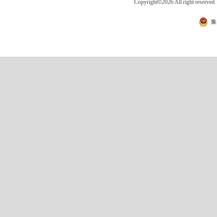
Copyright
©
2026 All right 
豫