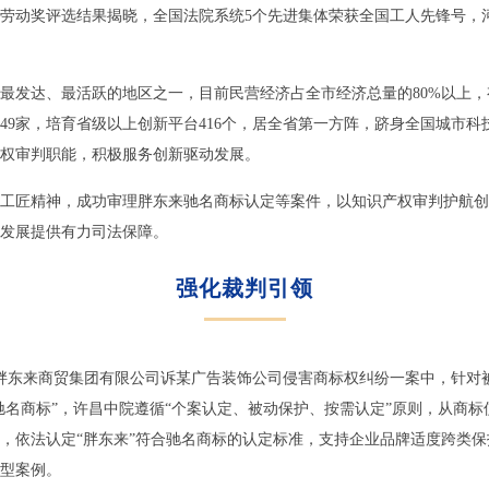
五一劳动奖评选结果揭晓，全国法院系统5个先进集体荣获全国工人先锋号，
最发达、最活跃的地区之一，目前民营经济占全市经济总量的80%以上，有
549家，培育省级以上创新平台416个，居全省第一方阵，跻身全国城市
产权审判职能，积极服务创新驱动发展。
工匠精神，成功审理胖东来驰名商标认定等案件，以知识产权审判护航创
发展提供有力司法保障。
强化裁判引领
昌市胖东来商贸集团有限公司诉某广告装饰公司侵害商标权纠纷一案中，针对被
驰名商标”，许昌中院遵循“个案认定、被动保护、按需认定”原则，从商
，依法认定“胖东来”符合驰名商标的认定标准，支持企业品牌适度跨类
型案例。