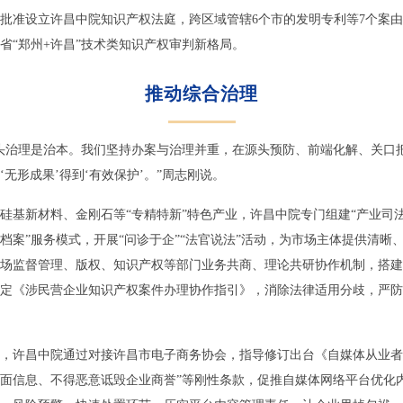
院批准设立许昌中院知识产权法庭，跨区域管辖6个市的发明专利等7个案
省“郑州+许昌”技术类知识产权审判新格局。
推动综合治理
头治理是治本。我们坚持办案与治理并重，在源头预防、前端化解、关口
无形成果’得到‘有效保护’。”周志刚说。
硅基新材料、金刚石等“专精特新”特色产业，许昌中院专门组建“产业司法
档案”服务模式，开展“问诊于企”“法官说法”活动，为市场主体提供清晰
场监督管理、版权、知识产权等部门业务共商、理论共研协作机制，搭建
定《涉民营企业知识产权案件办理协作指引》，消除法律适用分歧，严防
，许昌中院通过对接许昌市电子商务协会，指导修订出台《自媒体从业者
面信息、不得恶意诋毁企业商誉”等刚性条款，促推自媒体网络平台优化