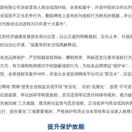
团有限公司诉柴某等人商业诋毁纠纷、名誉权案中，许昌中院依法作出判
业诋毁不正当竞争行为，删除网络上发布的与侵权行为相关的视频，并公
代推动法治进程2025年度十大案件”。
民营经济健康发展摆在突出位置，以公正裁判明晰规则、定分止争、引领
的法治公开课。”该案审判长古绍禹解释说。
名优品牌保护，严厉制裁假冒商标、攀附商誉、商标恶意注册等侵权行为
方式，有力规制电商模式中的隐蔽侵权行为，为知名品牌撑起“保护伞”。2
毁、名誉侵权等案件98件，并发出全省首例网络平台司法“禁言令”，压
网络‘黑嘴’侵害企业权益呈现手段‘专业化’、目的‘流量化’、损害‘不可
证据披露、举证妨碍等制度效能，灵活适用举证责任转移等规则，着力破
失挽回难’三大难题。厘清舆论监督与恶意侵权、正当批评与商业诋毁的
先行、损失量化’三项重要规则，严格保护民营企业名誉权和企业家人格尊
提升保护效能