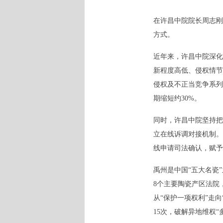
在许昌中院院长周志刚
方式。
近年来，许昌中院深化
新程度高低、侵权情节
侵权及不正当竞争系列
期缩短约30%。
同时，许昌中院坚持把
立在线诉调对接机制。
线申请司法确认，赋予
禹州是中国“五大名瓷
8个主要陶瓷产区法院
从“保护一项权利”走
15次，破解异地维权