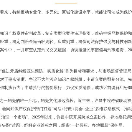
看来，持续推动专业化、多元化、区域化建设水平，就能让司法成为保护
知识产权案件审判改革，制定类型化案件审理指引，准确把握严格保护和
轻重，确定判赔金额当轻则轻、应重则重，确保司法保护强度与科技创新
案件中，一并审查认定刑民交叉证据，协调推进民事赔偿与刑事追责，20
“促进矛盾纠纷源头预防、实质化解”作为目标和要求，与市场监督管理
对于事实清晰、争议不大的涉企知识产权纠纷，申请立案的甄别分流、先
强制执行力；申请执行的督促履行，力促实质清偿，成功诉前调解纠纷80
”之一钧瓷的唯一产地，钧瓷文化源远流长。近年来，许昌中院跨省联动
，会同知识产权保护部门打造“司法+行政+协会+企业”多维联动模式，推
向“治理一个市场”。2025年以来，许昌中院开展跨域立案协作、异地委托
“多头跑”难题，纾解企业维权之困，织密“一处侵权、多地联惩”保护网。