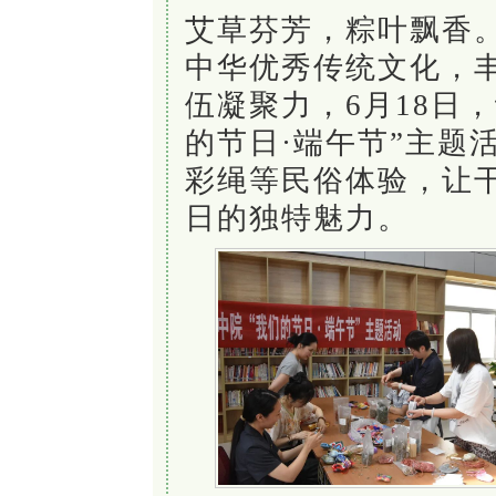
艾草芬芳，粽叶飘香
中华优秀传统文化，
伍凝聚力，
6
月
18
日，
的节日·端午
节
”主题
彩绳等民俗体验，让
日的独特魅力。