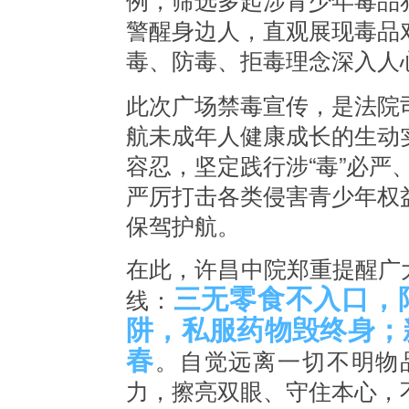
警醒身边人，直观展现毒品
毒、防毒、拒毒理念深入人
此次广场禁毒宣传，是法院
航未成年人健康成长的生动
容忍，坚定践行
涉“毒”必严
严厉打击各类侵害青少年权
保驾护航。
在此，许昌
中
院郑重提醒广
三无零食不入口，
线：
阱，私服药物毁终身；
春
。自觉远离一切不明物
力，擦亮双眼、守住本心，