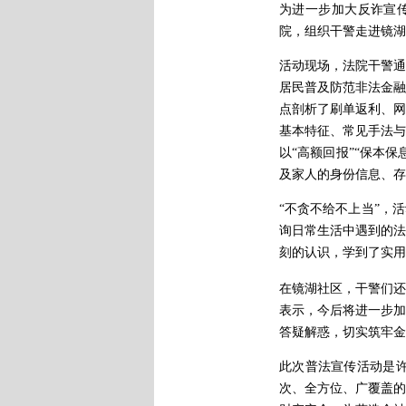
为
进一步加大反诈宣
院，组织干警走进镜湖
活动现场，法院干警通
居民普及防范非法金融
点剖析了刷单返利、网
基本特征、常见手法与
以“高额回报”“保本
及家人的身份信息、存
“不贪不给不上当”
，
活
询日常生活中遇到的法
刻的认识，学到了实用
在镜湖社区，干警们还
表示，今后将进一步加
答疑解惑，切实筑牢金
此次普法宣传活动是
次、全方位、广覆盖的