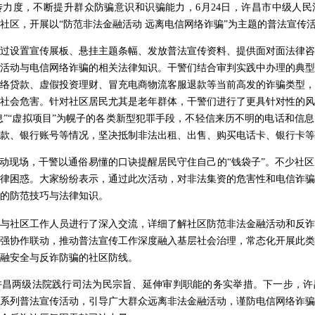
传力度，不断提升群众防骗意识和识骗能力
，
6
月
24
日，许昌市中级人民
社区，开展以“防范非法金融活动 远离电信网络诈骗”为主题的普法宣传
过设置宣传展板、悬挂主题条幅、发放普法宣传资料、提供面对面法律咨
活动与电信网络诈骗的相关法律知识。干警们结合审判实践中办理的典型
络贷款、虚假投资理财、冒充电商物流客服退款等当前高发的诈骗类型，
社会危害。针对社区居民尤其是老年群体，干警们进行了更具针对性的风
保息”“虚拟项目”为幌子的各类新型犯罪手段，不轻信来历不明的电话和信
款、银行账号等情况，坚决抵制非法出租、出售、购买电话卡、银行卡等
动现场，干警以通俗易懂的口诀提醒居民守住自己的
“钱袋子”。不少社
律困惑。大家纷纷表示，通过此次活动，对非法集资的危害性和电信诈骗
的防范技巧与法律知识。
与社区工作人员进行了深入交流，详细了解社区防范非法金融活动和反诈
强协作联动，推动普法宣传工作深度融入基层社会治理，常态化开展此类
融安全与反诈防骗的社区防线。
许昌两级法院践行司法为民宗旨、延伸审判职能的务实举措。下一步，许
系列普法宣传活动，引导广大群众远离非法金融活动，谨防电信网络诈骗