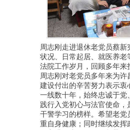
周志刚
走进
退休老党员
蔡新
状况、
日常起居
、就医养老
法院工作岁月，回顾多年来
周志刚对老党员多年来为许
建设付出的
辛苦
努力表示衷
一线数十年，始终忠诚于党
践行入党初心与法官使命，
干警学习的榜样。希望老党
重自身健康；同时继续发挥