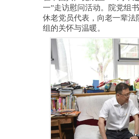
一”走访慰问活动。
院党组
休老党员
代表
，向老一辈法
组
的关怀与温暖。