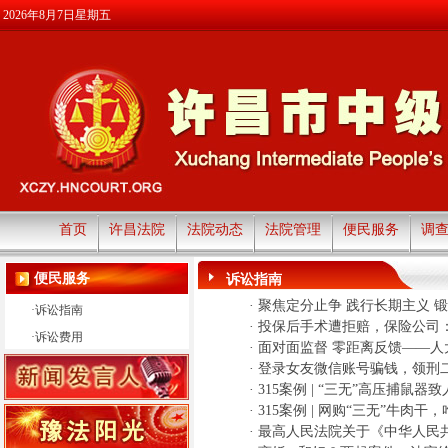
2026年8月7日星期五
首页
许昌法院
法院动态
法院管理
便民服务
调
便民服务
诉讼指南
·
聚焦定分止争 践行长期主义 锻
·
诉讼指南
·
投保后手术遭拒赔，保险公司
·
诉讼费用
·
面对面监督 零距离反馈——
·
登录女友微信账号骗钱，领刑
·
315案例 | “三无”高压捕鼠
·
315案例 | 网购“三无”牛肉干
·
最高人民法院关于《中华人民