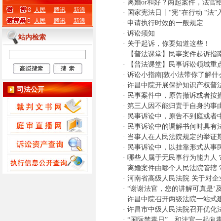
·
离婚or和好？两起案件，法官
人民
腾讯
新浪
·
国家宪法日丨“宪”在行动 “
人民
腾讯
新浪
·
申请执行时效的一般规定
·
诉讼须知
站内检索
·
关于起诉，你要知道这些！
·
【普法课堂】民事案件起诉指
·
【普法课堂】民事诉讼领域重
·
诉讼小指南|敦小法带你了解什
·
许昌中院开展保护知识产权普
司法公开
·
民事案件中，原告撤诉或者按
·
第三人因不能归责于自身的事
·
民事诉讼中，原告不到庭或者
·
民事诉讼中的调解书何时具有
·
当事人在人民法院规定的举证
·
民事诉讼中，以挂靠形式从事
·
哪些人属于无民事行为能力人
·
离婚案件由哪个人民法院管辖
·
河南省高级人民法院 关于对
·
“谢谢法官，您的讲解可真是‘
·
许昌中院召开两级法院一站式
·
许昌市中级人民法院召开优化
·
“国际禁毒日”，和法官一起向毒