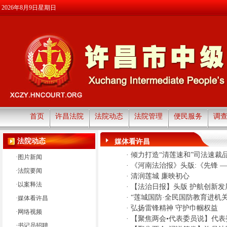
2026年8月9日星期日
首页
许昌法院
法院动态
法院管理
便民服务
调
法院动态
媒体看许昌
·
倾力打造“清莲速和”司法速裁
·
图片新闻
·
《河南法治报》头版:《先锋 
·
法院要闻
·
清润莲城 廉映初心
·
以案释法
·
【法治日报】头版 护航创新发
·
“莲城国防·全民国防教育进机
·
媒体看许昌
·
弘扬雷锋精神 守护巾帼权益
·
网络视频
·
【聚焦两会•代表委员说】代
·
书记员招聘