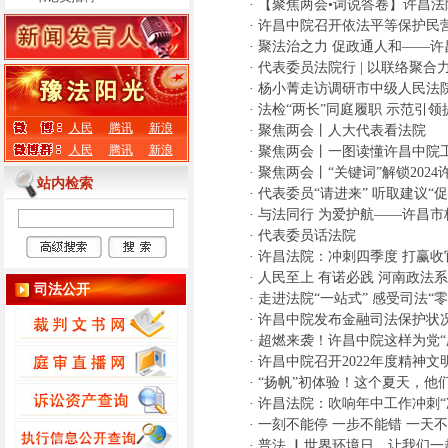
·
【聚焦两会•词说答卷】许昌法
·
许昌中院召开依法平等保护民
·
聚法治之力 促政通人和——
·
代表委员法院行 | 以联络聚合
·
杨小菁走访调研市中级人民法
·
法检“两长”同庭履职 示范引
人民
腾讯
新浪
·
聚焦两会丨人大代表看法院
人民
腾讯
新浪
·
聚焦两会丨一图读懂许昌中院
·
聚焦两会丨“关键词”解锁2024
站内检索
·
代表委员“请进来” 听取建议
·
与法同行 为爱护航——许昌
·
代表委员话法院
·
许昌法院：冲刺四季度 打赢收
·
人民至上 有诺必践 河南政法
司法公开
·
走进法院“一站式” 感受司法“零
·
许昌中院发布金融司法保护状
·
超燃来袭！许昌中院这样为党“
·
许昌中院召开2022年度精神
·
“扬帆”初体验！这个夏天，他
·
许昌法院：吹响年中工作冲刺“
·
一刻不能停 一步不能错 一天
·
普法 ▏世界环境日，让我们