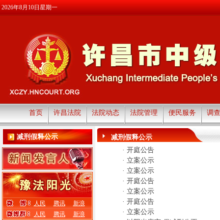
2026年8月10日星期一
首页
许昌法院
法院动态
法院管理
便民服务
调
减刑假释公示
减刑假释公示
·
开庭公告
·
立案公示
·
立案公示
·
开庭公告
·
立案公示
·
开庭公告
人民
腾讯
新浪
·
立案公示
人民
腾讯
新浪